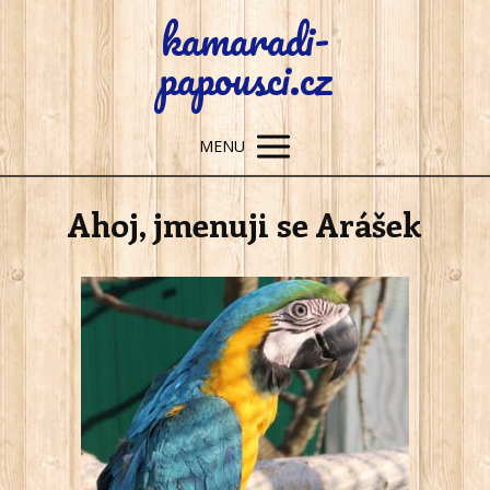
kamaradi-
papousci.cz
MENU
Ahoj, jmenuji se Arášek