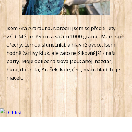
Jsem Ara Ararauna. Narodil jsem se před 5 lety
v ČR. Měřím 85 cm a vážím 1000 gramů. Mám rád
ořechy, černou slunečnici, a hlavně ovoce. Jsem
hodně žárlivý kluk, ale zato nejšikovnější z naší
party. Moje oblíbená slova jsou: ahoj, nazdar,
hurá, dobrota, Arášek, kafe, čert, mám hlad, to je
macek.