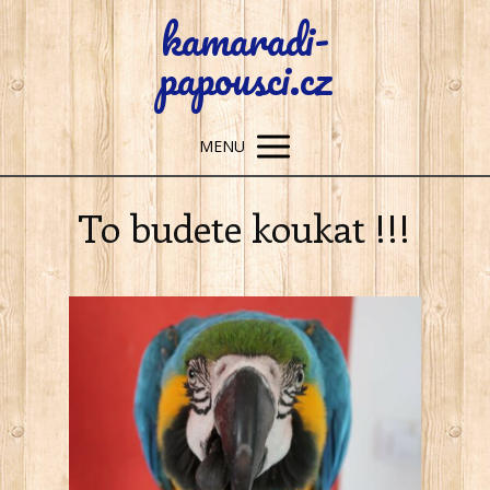
kamaradi-
papousci.cz
MENU
To budete koukat !!!