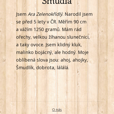
Šmudla
Jsem
Ara Zelenokřídlý
. Narodil jsem
se před 5 lety v ČR. Měřím 90 cm
a vážím 1250 gramů. Mám rád
ořechy, velkou žíhanou slunečnici,
a taky ovoce. Jsem klidný kluk,
malinko bojácný, ale hodný. Moje
oblíbená slova jsou: ahoj, ahojky,
Šmudlík, dobrota, lálálá.
O nás