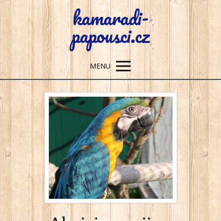
kamaradi-
papousci.cz
MENU