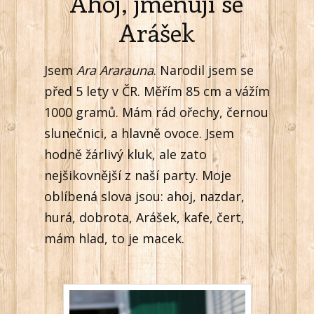
Ahoj, jmenuji se
Arášek
Jsem
Ara Ararauna
. Narodil jsem se
před 5 lety v ČR. Měřím 85 cm a vážím
1000 gramů. Mám rád ořechy, černou
slunečnici, a hlavně ovoce. Jsem
hodně žárlivý kluk, ale zato
nejšikovnější z naší party. Moje
oblíbená slova jsou: ahoj, nazdar,
hurá, dobrota, Arášek, kafe, čert,
mám hlad, to je macek.